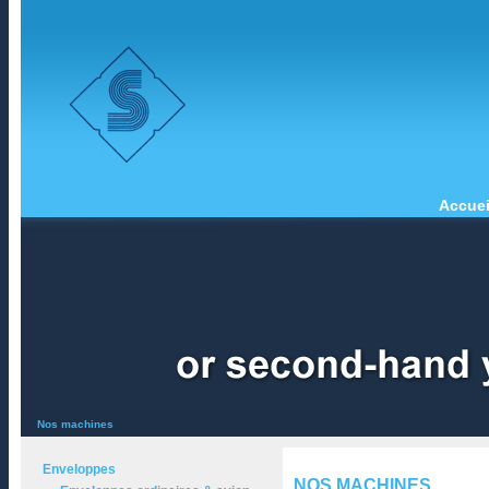
Accuei
Nos machines
Enveloppes
NOS MACHINES