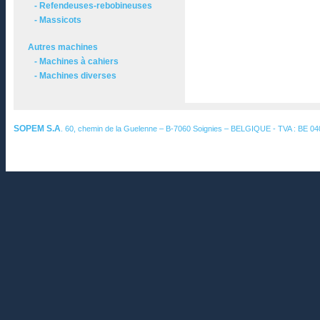
- Refendeuses-rebobineuses
- Massicots
Autres machines
- Machines à cahiers
- Machines diverses
SOPEM S.A
. 60, chemin de la Guelenne – B-7060 Soignies – BELGIQUE - TVA : BE 0